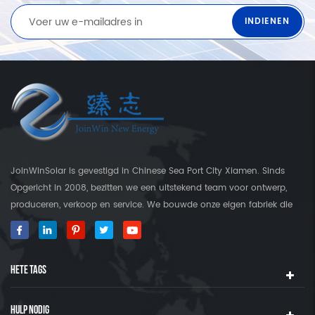
JoinWinSolar is gevestigd in Chinese Sea Port City Xiamen. Sinds
Opgericht in 2008, bezitten we een uitstekend team voor ontwerp,
produceren, verkoop en service. We bouwde onze eigen fabriek die
meer is dan 3000 Square's land. Als wereldwijde leverancier in Solar
Mounting Brackets, JoinWinSolar heeft toegevoegde waarde voor
klanten rond de wereld gecreëerd. ◆ Onze Product JoinWinSolar
HETE TAGS
Producten omvatten het volgende: 1, metalen
dakzaalmontagesystemen en -accessoires 2, tegel Dak
zonnebevestigingssystemen en accessoires 3, Concrete platte
HULP NODIG