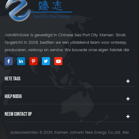
JoinWinSolar is gevestigd in Chinese Sea Port City Xiamen. Sinds
Opgericht in 2008, bezitten we een uitstekend team voor ontwerp,
produceren, verkoop en service. We bouwde onze eigen fabriek die
meer is dan 3000 Square's land. Als wereldwijde leverancier in Solar
Mounting Brackets, JoinWinSolar heeft toegevoegde waarde voor
klanten rond de wereld gecreëerd. ◆ Onze Product JoinWinSolar
HETE TAGS
Producten omvatten het volgende: 1, metalen
dakzaalmontagesystemen en -accessoires 2, tegel Dak
zonnebevestigingssystemen en accessoires 3, Concrete platte
HULP NODIG
dakzonne-montagesystemen en accessoires 4, Solar Montage-
accessoires 5, Producten voor draadbeheer 6, RV Solar Panel
NEEM CONTACT OP
Montagebeugels 7, grondschroeven We Lever Solar
Montagesystemen over de hele wereld voor residentiële en
commerciële projecten. ◆ productie uitrusting We voornamelijk
auteursrechten © 2026 Xiamen Joinwin New Energy Co.,Ltd. Alle