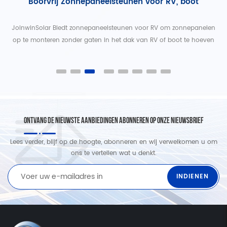
Boorvrij Zonnepaneelsteunen voor RV, boot
p
JoinwinSolar Biedt zonnepaneelsteunen voor RV om zonnepanelen
en
op te monteren zonder gaten in het dak van RV of boot te hoeven
maken.
ONTVANG DE NIEUWSTE AANBIEDINGEN ABONNEREN OP ONZE NIEUWSBRIEF
Lees verder, blijf op de hoogte, abonneren en wij verwelkomen u om
ons te vertellen wat u denkt.